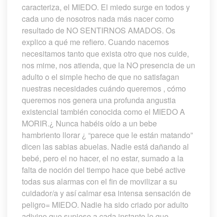
caracteriza, el MIEDO. El miedo surge en todos y 
cada uno de nosotros nada más nacer como 
resultado de NO SENTIRNOS AMADOS. Os 
explico a qué me refiero. Cuando nacemos 
necesitamos tanto que exista otro que nos cuide, 
nos mime, nos atienda, que la NO presencia de un 
adulto o el simple hecho de que no satisfagan 
nuestras necesidades cuándo queremos , cómo 
queremos nos genera una profunda angustia 
existencial también conocida como el MIEDO A 
MORIR.¿ Nunca habéis oído a un bebe 
hambriento llorar ¿ “parece que le están matando” 
dicen las sabias abuelas. Nadie está dañando al 
bebé, pero el no hacer, el no estar, sumado a la 
falta de noción del tiempo hace que bebé active 
todas sus alarmas con el fin de movilizar a su 
cuidador/a y así calmar esa intensa sensación de 
peligro= MIEDO. Nadie ha sido criado por adulto 
adivino que supiese a cada instante lo que 