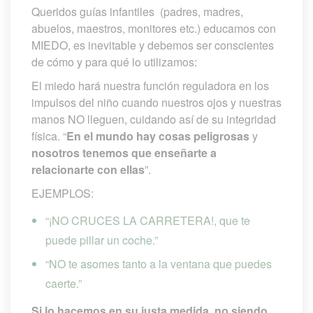
Queridos guías infantiles (padres, madres, 
abuelos, maestros, monitores etc.) educamos con 
MIEDO, es inevitable y debemos ser conscientes 
de cómo y para qué lo utilizamos:
El miedo hará nuestra función reguladora en los 
impulsos del niño cuando nuestros ojos y nuestras 
manos NO lleguen, cuidando así de su integridad 
física. “
En el mundo hay cosas peligrosa
 y 
nosotros tenemos que enseñarte a 
relacionarte con ella
”.
EJEMPLOS:
“¡NO CRUCES LA CARRETERA!, que te 
puede pillar un coche.”
“NO te asomes tanto a la ventana que puedes 
caerte.”
Si lo hacemos en su justa medida, no siendo 