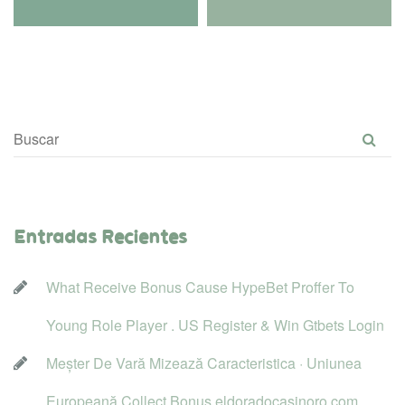
Entradas Reciente
What Receive Bonus Cause HypeBet Proffer To 
Young Role Player . US Register & Win Gtbets Login
Meșter De Vară Mizează Caracteristica · Uniunea 
Europeană Collect Bonus eldoradocasinoro.com