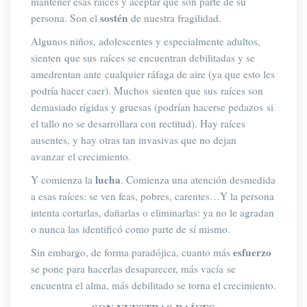
mantener esas raíces y aceptar que son parte de su 
ostén
persona. Son el 
 de nuestra fragilidad.
Algunos niños, adolescentes y especialmente adultos, 
ienten que sus raíces se encuentran 
debilitada
 y se 
amedrentan ante cualquier ráfaga de aire (ya que esto les 
podría hacer caer). Muchos sienten que sus raíces son 
demasiado 
rígida
 y gruesas (podrían hacerse pedazos si 
el tallo no se desarrollara con rectitud). Hay raíces 
ausente
, y hay otras tan 
invasiva
 que no dejan 
avanzar el crecimiento.
lucha
Y comienza la 
. Comienza una atención desmedida 
a esas raíces: se ven feas, pobres, carentes…Y la persona 
intenta cortarlas, dañarlas o eliminarlas: ya no le agradan 
o nunca las identificó como parte de sí mismo.
esfuerzo 
Sin embargo, de forma paradójica, cuanto más 
e pone para hacerlas desaparecer, má
 vacía
 se 
encuentra el alma, más 
debilitado
 se torna el crecimiento.