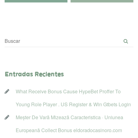
Entradas Reciente
What Receive Bonus Cause HypeBet Proffer To 
Young Role Player . US Register & Win Gtbets Login
Meșter De Vară Mizează Caracteristica · Uniunea 
Europeană Collect Bonus eldoradocasinoro.com