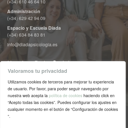
 (+34) 610 46 64 10
Administración
 (+34) 629 42 94 09
Espacio y Escuela Diada
 (+34) 634 84 83 81
info@diadapsicologia.e
Nuestras Redes Sociale
Valoramos tu privacidad
Utilizamos cookies de terceros para mejorar tu experiencia 
de usuario. Por favor, para poder seguir navegando por 
nuestra web acepta la 
política de cookie
 haciendo click en 
“Acepto todas las cookies”. Puedes configurar los ajustes en 
cualquier momento en el botón de “Configuración de cookies 
“.
Política de privacidad
 | 
Aviso legal
 | 
Política de cookie
 
 
| 
Términos y condicione