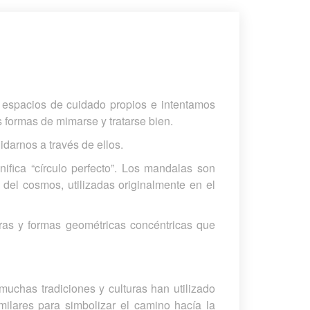
espacios de cuidado propios e intentamos 
s formas de mimarse y tratarse bien.
arnos a través de ellos.
ifica “círculo perfecto”. Los mandalas son 
 del cosmos, utilizadas originalmente en el 
as y formas geométricas concéntricas que 
uchas tradiciones y culturas han utilizado 
milares para simbolizar el camino hacía la 