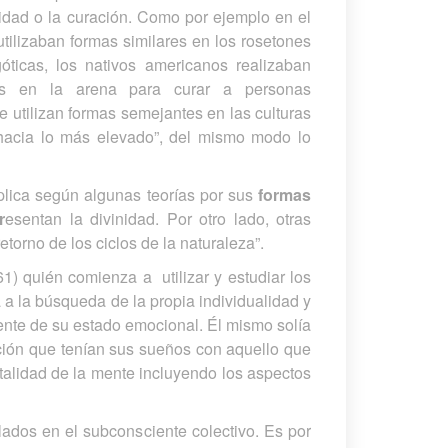
nidad o la curación. Como por ejemplo en el 
tilizaban formas similares en los rosetones 
óticas, los nativos americanos realizaban 
cas en la arena para curar a personas 
 utilizan formas semejantes en las culturas 
hacia lo más elevado”, del mismo modo lo 
xplica según algunas teorías por su
 formas 
r
esentan la divinidad. Por otro lado, otras 
etorno de los ciclos de la naturaleza”.
1) quién comienza a utilizar y estudiar los 
a la búsqueda de la propia individualidad y 
nte de su estado emocional. Él mismo solía 
ción que tenían sus sueños con aquello que 
alidad de la mente incluyendo los aspectos 
dos en el subconsciente colectivo. Es por 