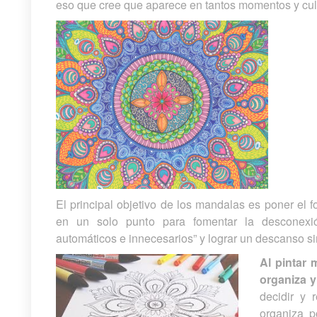
eso que cree que aparece en tantos momentos y cult
El principal objetivo de los mandalas es poner el f
en un solo punto para fomentar la desconexió
automáticos e innecesarios” y lograr un descanso si
Al pintar 
organiza y
decidir y 
organiza p