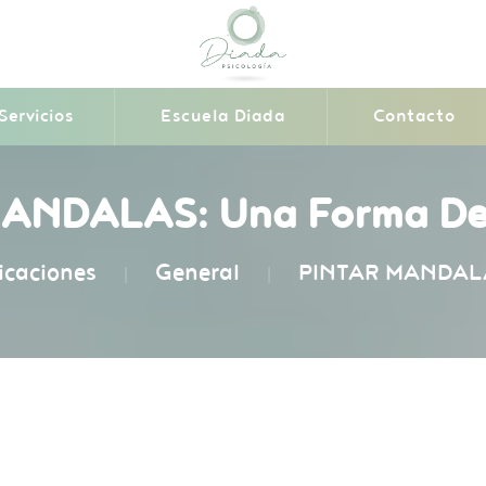
 
 
Servicio
Escuela Diada
Contacto
Espacio Diada
ANDALAS: Una Forma De
Propuestas Personalizada
icacione
General
PINTAR MANDALA
|
|
te
ento En La Crianza
 En Grupo
Teatro Para El Encuentro
Círculo De Punta De Flecha