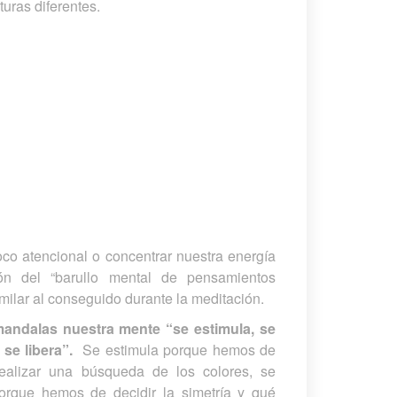
uras diferentes.
oco atencional o concentrar nuestra energía 
n del “barullo mental de pensamientos 
milar al conseguido durante la meditación.
mandalas nuestra mente “se estimula, se 
 se libera”.
 Se estimula porque hemos de 
realizar una búsqueda de los colores, se 
orque hemos de decidir la simetría y qué 