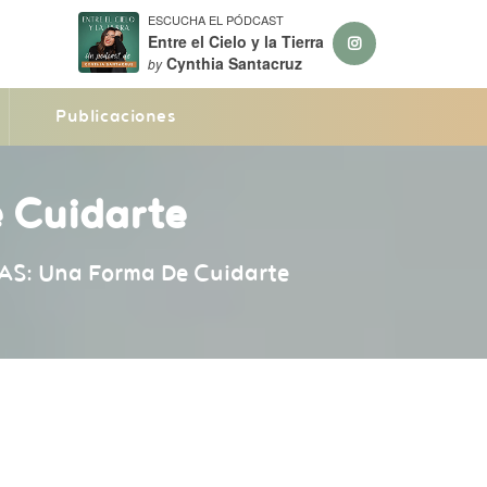
ESCUCHA EL PÓDCAST
Entre el Cielo y la Tierra
 Cynthia Santacruz
by
 
Publicacione
 Cuidarte
S: Una Forma De Cuidarte