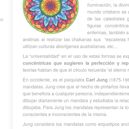
iluminación, la divi
mundo cristiano se u
de las catedrales g
o 
figuras concéntri
enfermas, también se
andinas al realizar las chakanas sus “escaleras 
utilizan culturas aborígenes australianas, etc…
La “universalidad” en el uso de estas formas se e
concéntricas que sugieren la perfección y rep
teorías hablan de que el círculo recuerda “el eterno r
En occidente, es el psiquiatra 
Carl Jung
 (1875-196
mandalas. Jung cree que el hecho de pintarlos lleva 
que beneficia a cualquier persona, independienteme
dibujar diariamente un mandala y estudiaba la rela
dibujaba. Para Jung los mandalas representan la tot
conscientes e inconscientes de la misma.
Jung considera los mandalas como arquetipos ancla