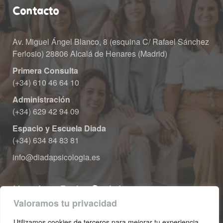
Contacto
Av. Miguel Ángel Blanco, 8 (esquina C/ Rafael Sánchez 
Ferlosio) 28806 Alcalá de Henares (Madrid)
Primera Consulta
 (+34) 610 46 64 10
Administración
 (+34) 629 42 94 09
Espacio y Escuela Diada
 (+34) 634 84 83 81
info@diadapsicologia.e
Nuestras Redes Sociale
Valoramos tu privacidad
Utilizamos cookies de terceros para mejorar tu experiencia 