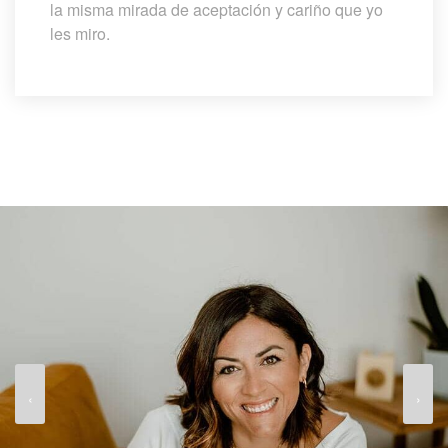
la misma mirada de aceptación y cariño que yo 
les miro.
›
‹